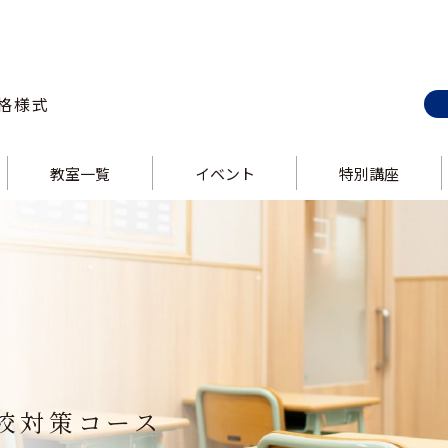
格様式
教室一覧
イベント
特別講座
E-style 巣鴨校
ス
E-style 上野校
ス
E-style 錦糸町校
E-style 大井町校
ス
E-style 中野校
ス
E-style 立川校
E-style 吉祥寺校
ス
E-style 飯田橋校
ス
E-style 大泉学園校
校対策コース