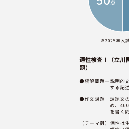
※2025年入
適性検査Ⅰ（立川
題）
●読解問題ー
説明的
する記
●作文課題ー
課題文
め、46
を書く
（テーマ例）
個性は