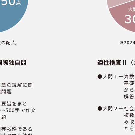
試の配点
※20
国際独自問
適性検査Ⅱ（
●大問１ー
算数
基礎
文章の読解に関
がら
述問題
解答
の要旨をまと
●大問２ー
社会
0～500字で作文
複数
問題
み取
とを
生存戦略である