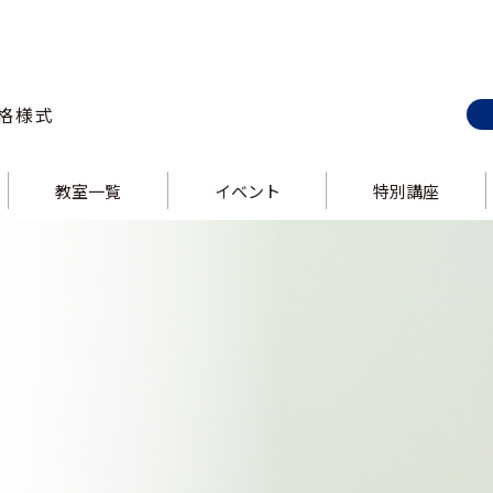
格様式
教室一覧
イベント
特別講座
E-style 巣鴨校
ス
E-style 上野校
ス
E-style 錦糸町校
E-style 大井町校
ス
E-style 中野校
ス
E-style 立川校
E-style 吉祥寺校
ス
E-style 飯田橋校
ス
E-style 大泉学園校