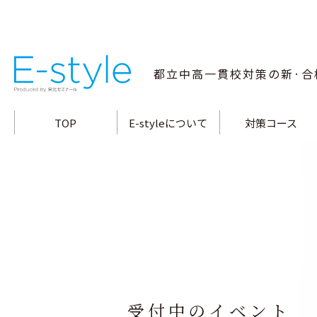
都立中高一貫校
対策の新·合
TOP
E-styleについて
対策コース
指導方針·特長
小石川中対策コース
合格メソッド
白鷗高附中対策コー
教師陣の指導力
両国高附中対策コー
桜修館中対策コース
富士高附中対策コー
大泉高附中対策コー
南多摩中対策コース
立川国際中対策コー
武蔵高附中対策コー
三鷹中対策コース
九段中対策コース
受付中のイベント