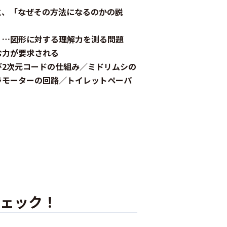
と、「なぜその方法になるのかの説
）…図形に対する理解力を測る問題
む力が要求される
び2次元コードの仕組み／ミドリムシの
ラモーターの回路／トイレットペーパ
チェック！