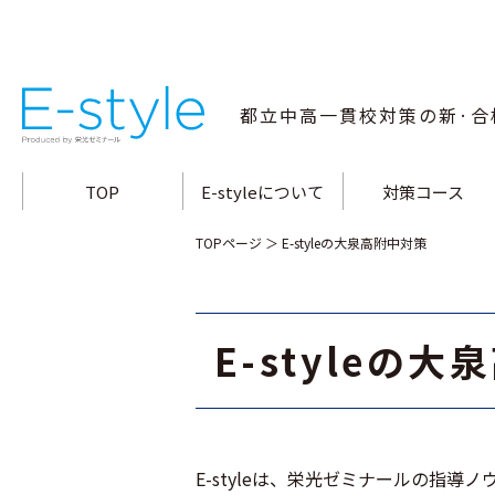
都立中高一貫校
対策の新·合
TOP
E-styleについて
対策コース
指導方針·特長
小石川中対策コース
合格メソッド
白鷗高附中対策コー
教師陣の指導力
両国高附中対策コー
桜修館中対策コース
富士高附中対策コー
大泉高附中対策コー
南多摩中対策コース
立川国際中対策コー
武蔵高附中対策コー
三鷹中対策コース
九段中対策コース
TOPページ
＞ E-styleの大泉高附中対策
E-styleの
E-styleは、栄光ゼミナールの指