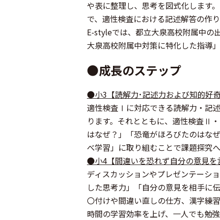
や表に整理し、思考を図式化します。
で、適性検査における記述解答の作り
E-styleでは、都立大泉高校附属
大泉高校附属中対策に特化した指導」
●成長のステップ
●小3【読解力･記述力および知的好
適性検査Ⅰに対応できる読解力・記
ります。それとともに、適性検査Ⅱ
はなぜ？」「恐竜がほろびたのはな
べ学習」に取り組むことで課題探究へ
●小4【間違いを恐れず自分の意見を
ディスカッションやプレゼンテーシ
した思考力」「自分の意見を相手に伝
〇付けや間違い直しの仕方、漢字練
時間の学習効率を上げ、一人でも勉強