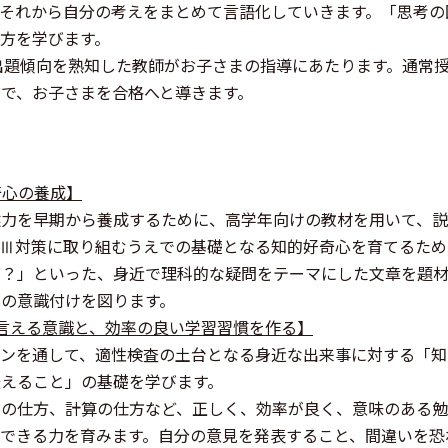
それから自分の考えをまとめて言語化していきます。「思考の
方を学びます。
中の出題傾向を熟知した教師がお子さまの指導にあたります。通
で、お子さまを合格へと導きます。
奇心の養成】
述力を早期から養成するために、高学年向けの教材を用いて、
・Ⅲ対策に取り組むうえでの基礎となる知的好奇心を育てるため
ぜ？」といった、身近で理科的な疑問をテーマにした文章を題材
の意識付けを図ります。
言える意識と、効率の良い学習習慣を作る】
ョンを通して、適性検査の土台となる身近な出来事に対する「知
えること」の基礎を学びます。
習の仕方、計算の仕方など、正しく、効率が良く、意味のある勉
できる力を育みます。自分の意見を発表すること、間違いを恐