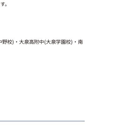
す。
中野校)・大泉高附中(大泉学園校)・南