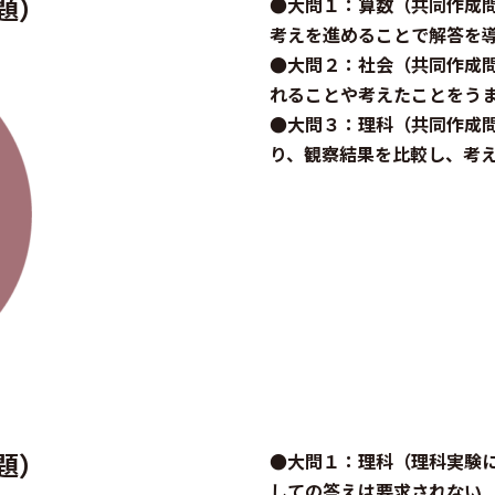
題）
●大問１：算数（共同作成
考えを進めることで解答を
●大問２：社会（共同作成
れることや考えたことをう
●大問３：理科（共同作成
り、観察結果を比較し、考
題）
●大問１：理科（理科実験
しての答えは要求されない