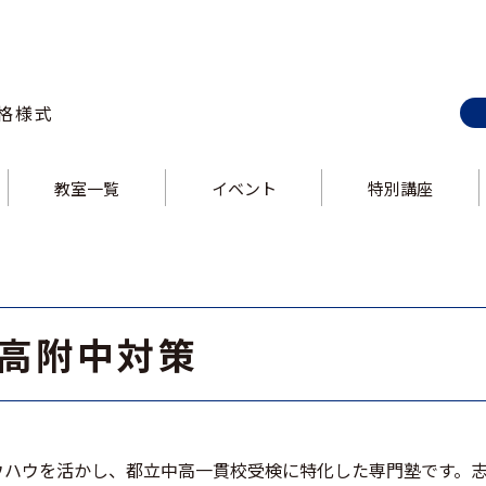
格様式
教室一覧
イベント
特別講座
E-style 巣鴨校
ス
E-style 上野校
ス
E-style 錦糸町校
E-style 大井町校
ス
E-style 中野校
ス
E-style 立川校
E-style 吉祥寺校
ス
E-style 飯田橋校
ス
E-style 大泉学園校
大泉高附中対策
導ノウハウを活かし、都立中高一貫校受検に特化した専門塾です