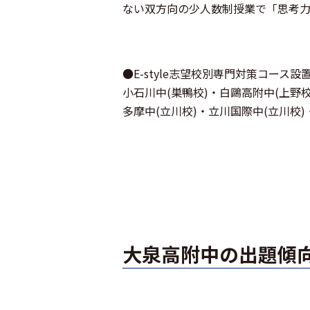
ない双方向の少人数制授業で「思考
●E-style志望校別専門対策コー
小石川中(巣鴨校)・白鷗高附中(上野校
多摩中(立川校)・立川国際中(立川校)
大泉高附中の出題傾