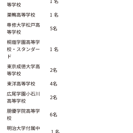
1 名
等学校
巣鴨高等学校
1 名
専修大学松戸高
5名
等学校
桐蔭学園高等学
校・スタンダー
1 名
ド
東京成徳大学高
2名
等学校
東洋高等学校
4名
広尾学園小石川
2名
高等学校
朋優学院高等学
6名
校
明治大学付属中
1 名