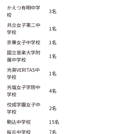
かえつ有明中学
3名
校
共立女子第二中
1名
学校
京華女子中学校
1名
国立音楽大学附
1名
属中学校
光英VERITAS中
1名
学校
光塩女子学院中
4名
学校
佼成学園女子中
2名
学校
駒込中学校
15名
桜丘中学校
7名