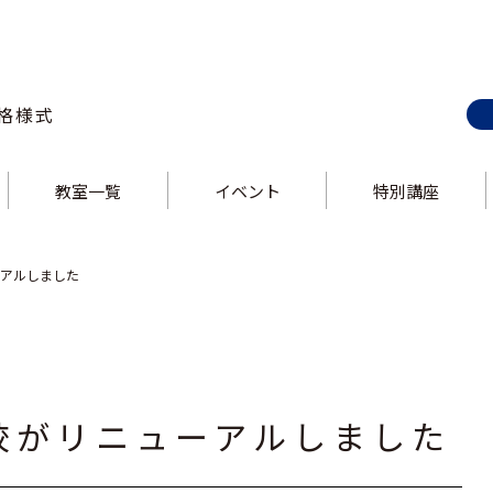
格様式
教室一覧
イベント
特別講座
E-style 巣鴨校
ス
E-style 上野校
ス
E-style 錦糸町校
E-style 大井町校
ス
E-style 中野校
ス
E-style 立川校
E-style 吉祥寺校
ス
E-style 飯田橋校
ス
E-style 大泉学園校
ューアルしました
井町校がリニューアルしました