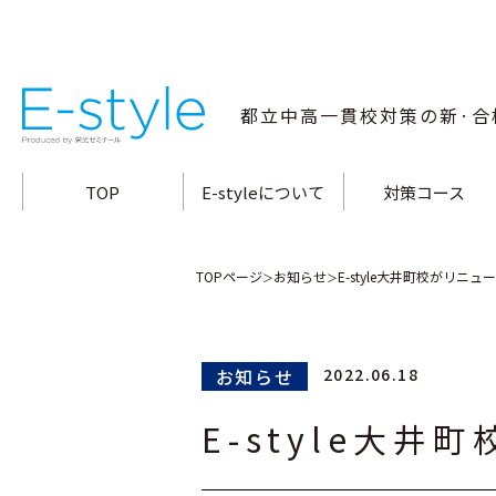
都立中高一貫校
対策の新·合
TOP
E-styleについて
対策コース
指導方針·特長
小石川中対策コース
合格メソッド
白鷗高附中対策コー
教師陣の指導力
両国高附中対策コー
桜修館中対策コース
富士高附中対策コー
大泉高附中対策コー
南多摩中対策コース
立川国際中対策コー
武蔵高附中対策コー
三鷹中対策コース
九段中対策コース
TOPページ
お知らせ
E-style大井町校がリニ
＞
＞
お知らせ
2022.06.18
E-style大