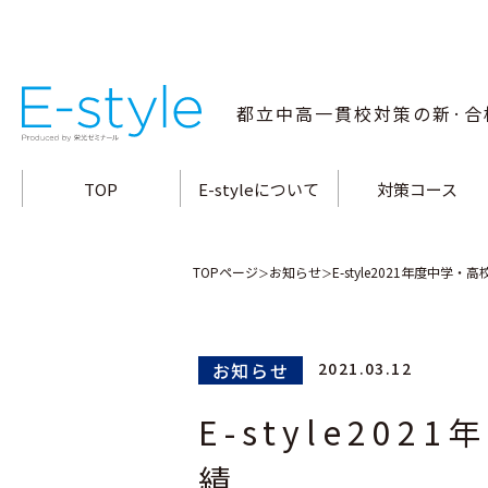
都立中高一貫校
対策の新·合
TOP
E-styleについて
対策コース
指導方針·特長
小石川中対策コース
合格メソッド
白鷗高附中対策コー
教師陣の指導力
両国高附中対策コー
桜修館中対策コース
富士高附中対策コー
大泉高附中対策コー
南多摩中対策コース
立川国際中対策コー
武蔵高附中対策コー
三鷹中対策コース
九段中対策コース
TOPページ
お知らせ
E-style2021年度中学
＞
＞
お知らせ
2021.03.12
E-style20
績