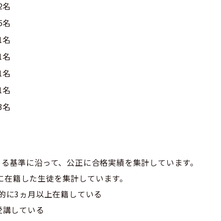
2名
5名
1名
1名
1名
1名
3名
める基準に沿って、公正に合格実績を集計しています。
leに在籍した生徒を集計しています。
的に3ヵ月以上在籍している
受講している