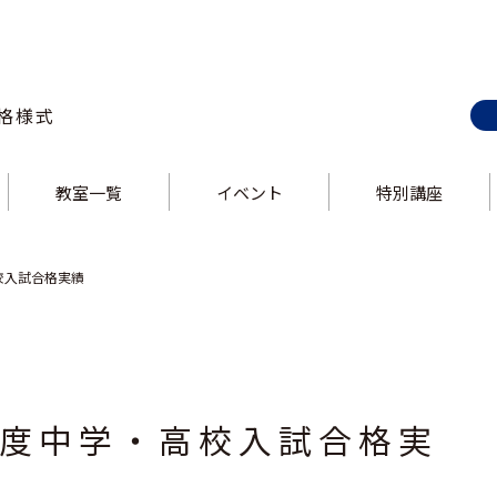
格様式
教室一覧
イベント
特別講座
E-style 巣鴨校
ス
E-style 上野校
ス
E-style 錦糸町校
E-style 大井町校
ス
E-style 中野校
ス
E-style 立川校
E-style 吉祥寺校
ス
E-style 飯田橋校
ス
E-style 大泉学園校
・高校入試合格実績
21年度中学・高校入試合格実