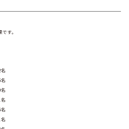
果です。
2名
5名
9名
1名
5名
1名