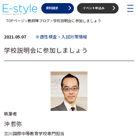
toggle
資料請求
イベント申込み
navigat
TOPページ
教師陣ブログ
学校説明会に参加しましょう
＞
＞
2021.05.07
＃適性検査・入試対策情報
学校説明会に参加しましょう
執筆者
沖 哲弥
立川国際中等教育学校専門担当