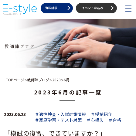
toggle
資料請求
イベント申込み
navigat
教師陣ブログ
TOPページ
教師陣ブログ
2023
6月
＞
＞
＞
2023年6月の記事一覧
2023.06.23
＃適性検査・入試対策情報
＃授業紹介
＃家庭学習・テスト対策
＃心構え
＃合格
「模試の復習、できていますか？」