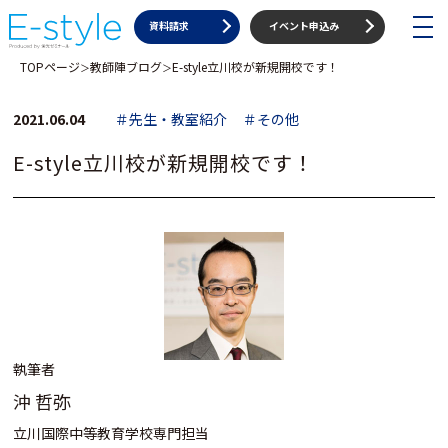
toggle
資料請求
イベント申込み
navigat
TOPページ
教師陣ブログ
E-style立川校が新規開校です！
＞
＞
2021.06.04
＃先生・教室紹介
＃その他
E-style立川校が新規開校です！
執筆者
沖 哲弥
立川国際中等教育学校専門担当