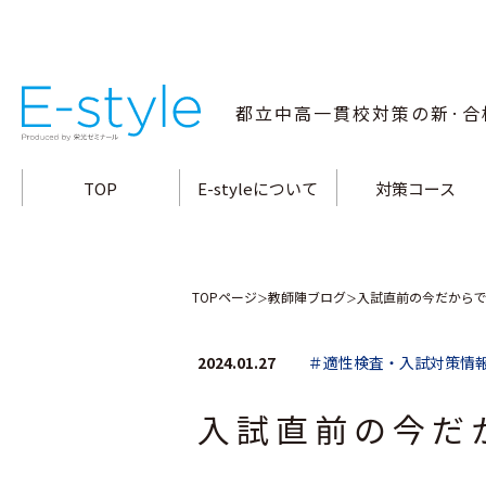
都立中高一貫校
対策の新·合
TOP
E-styleについて
対策コース
指導方針·特長
小石川中対策コース
合格メソッド
白鷗高附中対策コー
教師陣の指導力
両国高附中対策コー
桜修館中対策コース
富士高附中対策コー
大泉高附中対策コー
南多摩中対策コース
立川国際中対策コー
武蔵高附中対策コー
三鷹中対策コース
九段中対策コース
TOPページ
教師陣ブログ
入試直前の今だから
＞
＞
2024.01.27
＃適性検査・入試対策情
入試直前の今だ