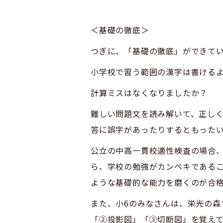
＜基礎の徹底＞
つぎに、「基礎の徹底」ができて
小学校で習う範囲の漢字は書ける
計算ミスはなくなりましたか？
難しい問題文を読み解いて、正し
答に誤字があったりするともった
公立の中高一貫校適性検査の場合
ら、学校の勉強がカンペキである
ような基礎的な能力を磨くのが合
また、小6のみなさんは、栄光の
「②投影図」「③切断図」を覚え