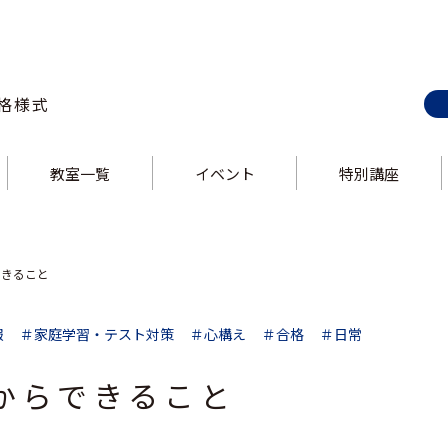
格様式
教室一覧
イベント
特別講座
E-style 巣鴨校
ス
E-style 上野校
ス
E-style 錦糸町校
E-style 大井町校
ス
E-style 中野校
ス
E-style 立川校
E-style 吉祥寺校
ス
E-style 飯田橋校
ス
E-style 大泉学園校
できること
報
＃家庭学習・テスト対策
＃心構え
＃合格
＃日常
からできること