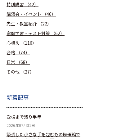
特別講習
（42）
講演会・イベント
（46）
先生・教室紹介
（22）
家庭学習・テスト対策
（62）
心構え
（116）
合格
（74）
日常
（68）
その他
（27）
新着記事
受検まで残り半年
2026年07月31日
緊張した小さな手を包むもの――映画館で