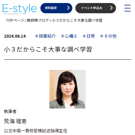
toggle
資料請求
イベント申込み
navigat
TOPページ
教師陣ブログ
小３だからこそ大事な調べ学習
＞
＞
2024.06.14
＃授業紹介
＃心構え
＃日常
＃その他
小３だからこそ大事な調べ学習
執筆者
荒海 理恵
公立中高一貫校受検記述指導主任