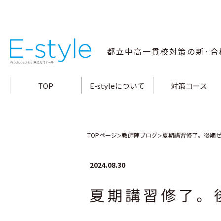
都立中高一貫校
対策の新·合
TOP
E-styleについて
対策コース
指導方針·特長
小石川中対策コース
合格メソッド
白鷗高附中対策コー
教師陣の指導力
両国高附中対策コー
桜修館中対策コース
富士高附中対策コー
大泉高附中対策コー
南多摩中対策コース
立川国際中対策コー
武蔵高附中対策コー
三鷹中対策コース
九段中対策コース
TOPページ
教師陣ブログ
夏期講習修了。後期
＞
＞
2024.08.30
夏期講習修了。