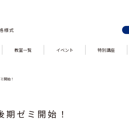
格様式
教室一覧
イベント
特別講座
E-style 巣鴨校
ス
E-style 上野校
ス
E-style 錦糸町校
E-style 大井町校
ス
E-style 中野校
ス
E-style 立川校
E-style 吉祥寺校
ス
E-style 飯田橋校
ス
E-style 大泉学園校
ゼミ開始！
後期ゼミ開始！