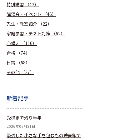
特別講習
（42）
講演会・イベント
（46）
先生・教室紹介
（22）
家庭学習・テスト対策
（62）
心構え
（116）
合格
（74）
日常
（68）
その他
（27）
新着記事
受検まで残り半年
2026年07月31日
緊張した小さな手を包むもの――映画館で