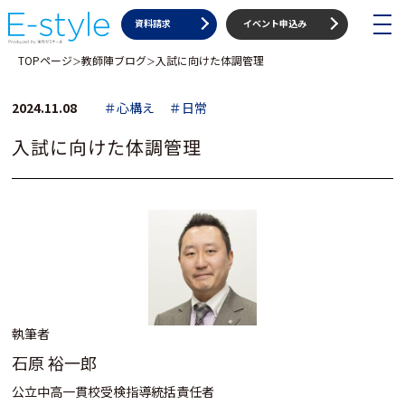
toggle
資料請求
イベント申込み
navigat
TOPページ
教師陣ブログ
入試に向けた体調管理
＞
＞
2024.11.08
＃心構え
＃日常
入試に向けた体調管理
執筆者
石原 裕一郎
公立中高一貫校受検指導統括責任者