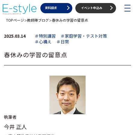
toggle
資料請求
イベント申込み
navigat
TOPページ
教師陣ブログ
春休みの学習の留意点
＞
＞
2025.03.14
＃特別講習
＃家庭学習・テスト対策
＃心構え
＃日常
春休みの学習の留意点
執筆者
今井 正人