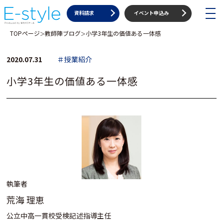
toggle
資料請求
イベント申込み
navigat
TOPページ
教師陣ブログ
小学3年生の価値ある一体感
＞
＞
2020.07.31
＃授業紹介
小学3年生の価値ある一体感
執筆者
荒海 理恵
公立中高一貫校受検記述指導主任