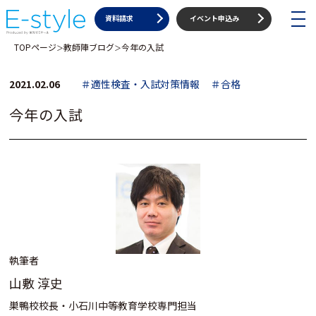
toggle
資料請求
イベント申込み
navigat
TOPページ
教師陣ブログ
今年の入試
＞
＞
2021.02.06
＃適性検査・入試対策情報
＃合格
今年の入試
執筆者
山敷 淳史
巣鴨校校長・小石川中等教育学校専門担当