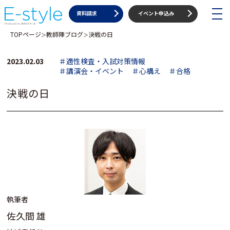
toggle
資料請求
イベント申込み
navigat
TOPページ
教師陣ブログ
決戦の日
＞
＞
2023.02.03
＃適性検査・入試対策情報
＃講演会・イベント
＃心構え
＃合格
決戦の日
執筆者
佐久間 雄