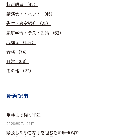
特別講習
（42）
講演会・イベント
（46）
先生・教室紹介
（22）
家庭学習・テスト対策
（62）
心構え
（116）
合格
（74）
日常
（68）
その他
（27）
新着記事
受検まで残り半年
2026年07月31日
緊張した小さな手を包むもの――映画館で