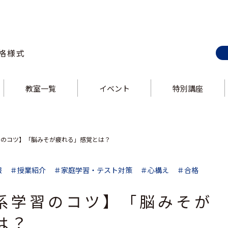
格様式
教室一覧
イベント
特別講座
E-style 巣鴨校
ス
E-style 上野校
ス
E-style 錦糸町校
E-style 大井町校
ス
E-style 中野校
ス
E-style 立川校
E-style 吉祥寺校
ス
E-style 飯田橋校
ス
E-style 大泉学園校
習のコツ】「脳みそが疲れる」感覚とは？
報
＃授業紹介
＃家庭学習・テスト対策
＃心構え
＃合格
系学習のコツ】「脳みそが
は？