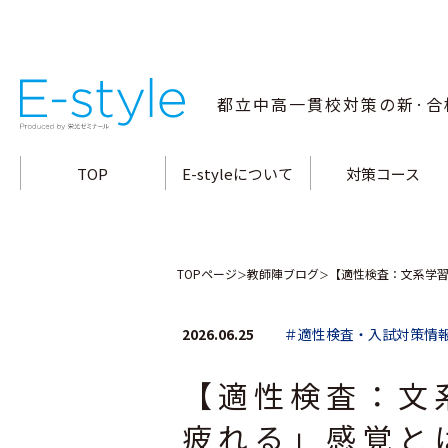
都立中高一貫校
対策の新·合
TOP
E-styleについて
対策コース
指導方針·特長
小石川中対策コース
合格メソッド
白鷗高附中対策コー
教師陣の指導力
両国高附中対策コー
桜修館中対策コース
富士高附中対策コー
大泉高附中対策コー
南多摩中対策コース
立川国際中対策コー
武蔵高附中対策コー
三鷹中対策コース
九段中対策コース
TOPページ
教師陣ブログ
【適性検査：文系学
＞
＞
2026.06.25
＃適性検査・入試対策情
【適性検査：文
疲れる」感覚と