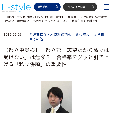
toggle
資料請求
イベント申込み
navigat
TOPページ
教師陣ブログ
【都立中受検】「都立第一志望だから私立は受
＞
＞
けない」は危険？ 合格率をグッと引き上げる「私立併願」の重要性
2026.06.05
＃適性検査・入試対策情報
＃心構え
＃合格
＃その他
【都立中受検】「都立第一志望だから私立は
受けない」は危険？ 合格率をグッと引き上
げる「私立併願」の重要性