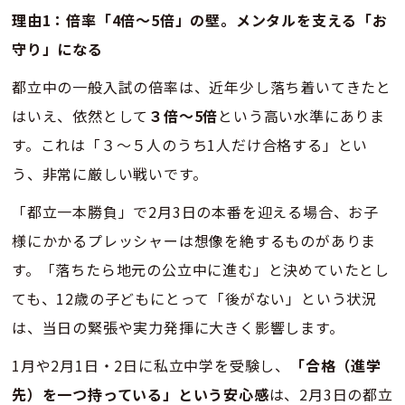
理由1：倍率「4倍〜5倍」の壁。メンタルを支える「お
守り」になる
都立中の一般入試の倍率は、近年少し落ち着いてきたと
はいえ、依然として
３倍〜5倍
という高い水準にありま
す。これは「３〜５人のうち1人だけ合格する」とい
う、非常に厳しい戦いです。
「都立一本勝負」で2月3日の本番を迎える場合、お子
様にかかるプレッシャーは想像を絶するものがありま
す。「落ちたら地元の公立中に進む」と決めていたとし
ても、12歳の子どもにとって「後がない」という状況
は、当日の緊張や実力発揮に大きく影響します。
1月や2月1日・2日に私立中学を受験し、
「合格（進学
先）を一つ持っている」という安心感
は、2月3日の都立