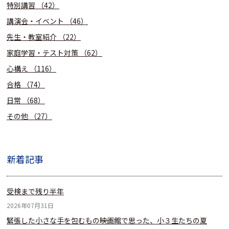
特別講習
（42）
講演会・イベント
（46）
先生・教室紹介
（22）
家庭学習・テスト対策
（62）
心構え
（116）
合格
（74）
日常
（68）
その他
（27）
新着記事
受検まで残り半年
2026年07月31日
緊張した小さな手を包むもの――映画館で思った、小３生たちの夏