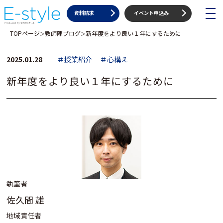
toggle
資料請求
イベント申込み
navigat
TOPページ
教師陣ブログ
新年度をより良い１年にするために
＞
＞
2025.01.28
＃授業紹介
＃心構え
新年度をより良い１年にするために
執筆者
佐久間 雄
地域責任者