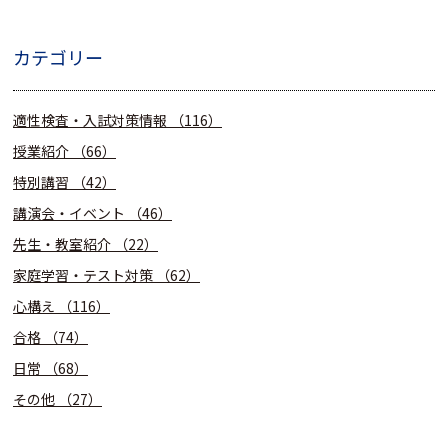
カテゴリー
適性検査・入試対策情報
（116）
授業紹介
（66）
特別講習
（42）
講演会・イベント
（46）
先生・教室紹介
（22）
家庭学習・テスト対策
（62）
心構え
（116）
合格
（74）
日常
（68）
その他
（27）